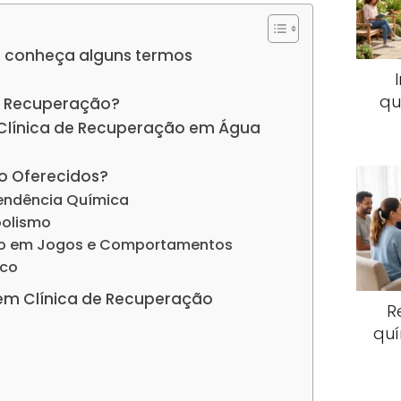
 conheça alguns termos
qu
e Recuperação?
 Clínica de Recuperação em Água
o Oferecidos?
endência Química
oolismo
io em Jogos e Comportamentos
ico
em Clínica de Recuperação
R
quí
s