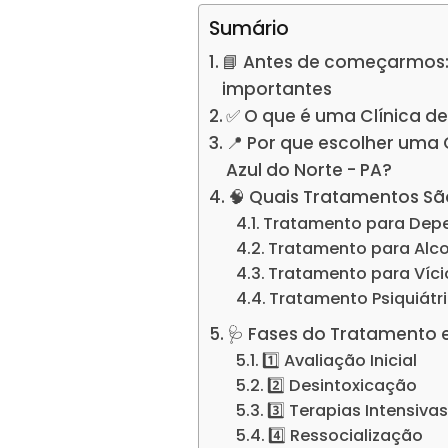
Sumário
📘 Antes de começarmos:
importantes
✅ O que é uma Clínica d
📍 Por que escolher uma
Azul do Norte - PA?
🧠 Quais Tratamentos Sã
Tratamento para Dep
Tratamento para Alc
Tratamento para Víc
Tratamento Psiquiátr
🩺 Fases do Tratamento 
1️⃣ Avaliação Inicial
2️⃣ Desintoxicação
3️⃣ Terapias Intensiva
4️⃣ Ressocialização