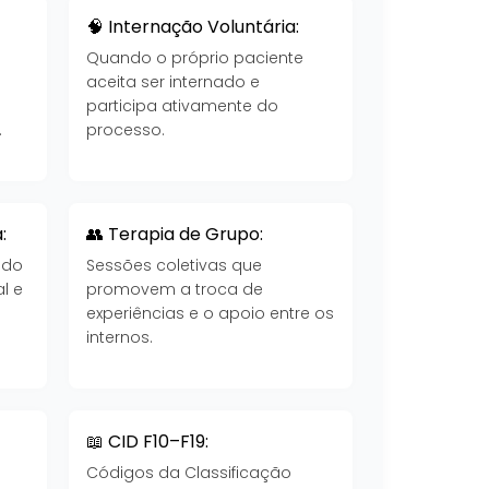
🧠 Internação Voluntária:
Quando o próprio paciente
aceita ser internado e
participa ativamente do
.
processo.
:
👥 Terapia de Grupo:
 do
Sessões coletivas que
l e
promovem a troca de
experiências e o apoio entre os
internos.
📖 CID F10–F19:
Códigos da Classificação