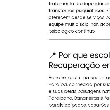
tratamento de dependência 
transtornos psiquiátricos
. 
oferecem desde serviços b
equipe multidisciplinar
, ac
psicológico contínuo.
📍 Por que esco
Recuperação em
Bananeiras é uma encantad
Paraíba, conhecida por sua
e suas belas paisagens natu
Paraibano, Bananeiras é f
paralelepípedos, casarões 