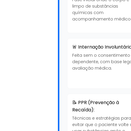
limpo de substâncias
químicas com
acompanhamento médico
🚨 Internação Involuntária
Feita sem o consentimento
dependente, com base lega
avaliação médica.
📝 PPR (Prevenção à
Recaída):
Técnicas e estratégias par
evitar que o paciente volte 
usar substâncias após o