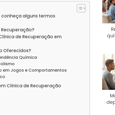
 conheça alguns termos
R
e Recuperação?
quí
 Clínica de Recuperação em
o Oferecidos?
endência Química
oolismo
io em Jogos e Comportamentos
ico
em Clínica de Recuperação
M
dep
s