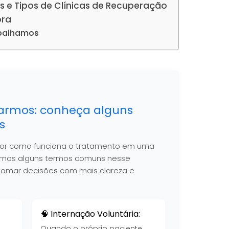
s e Tipos de Clínicas de Recuperação
ora
abalhamos
armos: conheça alguns
s
hor como funciona o tratamento em uma
nimos alguns termos comuns nesse
 a tomar decisões com mais clareza e
🧠 Internação Voluntária:
Quando o próprio paciente