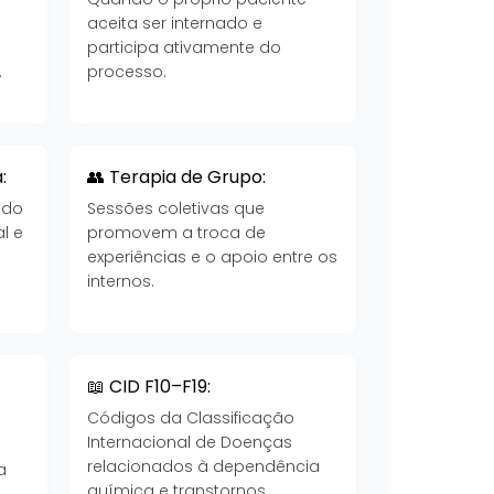
aceita ser internado e
participa ativamente do
.
processo.
:
👥 Terapia de Grupo:
 do
Sessões coletivas que
l e
promovem a troca de
experiências e o apoio entre os
internos.
📖 CID F10–F19:
Códigos da Classificação
Internacional de Doenças
a
relacionados à dependência
a
química e transtornos