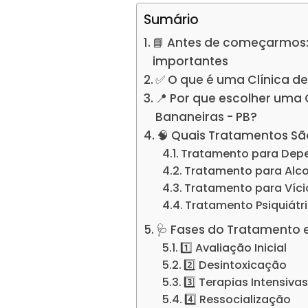
Sumário
📘 Antes de começarmos:
importantes
✅ O que é uma Clínica d
📍 Por que escolher uma
Bananeiras - PB?
🧠 Quais Tratamentos Sã
Tratamento para Dep
Tratamento para Alc
Tratamento para Víc
Tratamento Psiquiátr
🩺 Fases do Tratamento 
1️⃣ Avaliação Inicial
2️⃣ Desintoxicação
3️⃣ Terapias Intensiva
4️⃣ Ressocialização