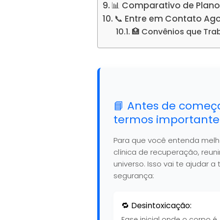
📊 Comparativo de Plano
📞 Entre em Contato Ag
🏥 Convênios que Tr
📘 Antes de começ
termos importante
Para que você entenda mel
clínica de recuperação, reu
universo. Isso vai te ajudar
segurança:
🔁 Desintoxicação:
Fase inicial onde o corpo é