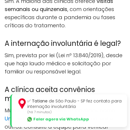
Sim. A maioria das clínicas oferece
visitas
semanais ou quinzenais
, com orientações
específicas durante a pandemia ou fases
críticas do tratamento.
A internação involuntária é legal?
Sim, prevista por lei (Lei nº 13.840/2019), desde
que haja laudo médico e solicitação por
familiar ou responsável legal.
A clínica aceita convênios
médicos?
✅
Tatiane
de São Paulo - SP fez contato para
internação involuntária
Muitas unidades aceitam convênios como
(há 7 minutos)
Unimed
,
Amil
,
Bradesco
,
SulAmérica
, entre
Falar agora via WhatsApp
outros. Consulte a equipe para verificar