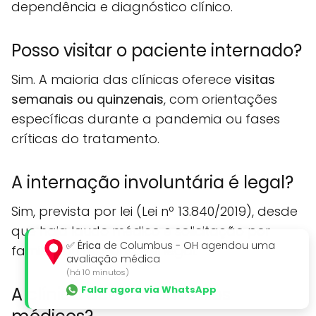
dependência e diagnóstico clínico.
Posso visitar o paciente internado?
Sim. A maioria das clínicas oferece
visitas
semanais ou quinzenais
, com orientações
específicas durante a pandemia ou fases
críticas do tratamento.
A internação involuntária é legal?
Sim, prevista por lei (Lei nº 13.840/2019), desde
que haja laudo médico e solicitação por
✅
Érica
de Columbus - OH agendou uma
familiar ou responsável legal.
avaliação médica
(há 10 minutos)
Falar agora via WhatsApp
A clínica aceita convênios