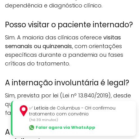
dependência e diagnóstico clínico.
Posso visitar o paciente internado?
Sim. A maioria das clínicas oferece
visitas
semanais ou quinzenais
, com orientações
específicas durante a pandemia ou fases
críticas do tratamento.
A internação involuntária é legal?
Sim, prevista por lei (Lei nº 13.840/2019), desde
que haja laudo médico e solicitação por
✅
Letícia
de Columbus - OH confirmou
familiar ou responsável legal.
tratamento com convênio
(há 39 minutos)
Falar agora via WhatsApp
A clínica aceita convênios