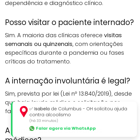
dependência e diagnóstico clínico.
Posso visitar o paciente internado?
Sim. A maioria das clínicas oferece
visitas
semanais ou quinzenais
, com orientações
específicas durante a pandemia ou fases
críticas do tratamento.
A internação involuntária é legal?
Sim, prevista por lei (Lei nº 13.840/2019), desde
que haja laudo médico e solicitação por
✅
Isabela
de Columbus - OH solicitou ajuda
familiar ou responsável legal.
contra alcoolismo
(há 33 minutos)
Falar agora via WhatsApp
A clínica aceita convênios