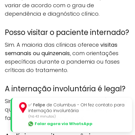
variar de acordo com o grau de
dependência e diagnóstico clínico.
Posso visitar o paciente internado?
Sim. A maioria das clínicas oferece
visitas
semanais ou quinzenais
, com orientações
específicas durante a pandemia ou fases
críticas do tratamento.
A internação involuntária é legal?
Sim, prevista por lei (Lei nº 13.840/2019), desde
✅
Felipe
de Columbus - OH fez contato para
que haja laudo médico e solicitação por
internação involuntária
(há 43 minutos)
familiar ou responsável legal.
Falar agora via WhatsApp