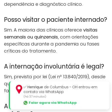
dependência e diagnóstico clínico.
Posso visitar o paciente internado?
Sim. A maioria das clínicas oferece
visitas
semanais ou quinzenais
, com orientações
específicas durante a pandemia ou fases
críticas do tratamento.
A internação involuntária é legal?
Sim, prevista por lei (Lei nº 13.840/2019), desde
que haja laudo médico e solicitação por
✅
Henrique
de Columbus - OH entrou em
familiar ou responsável legal.
contato via WhatsApp
(há 37 minutos)
Falar agora via WhatsApp
A clínica aceita convênios