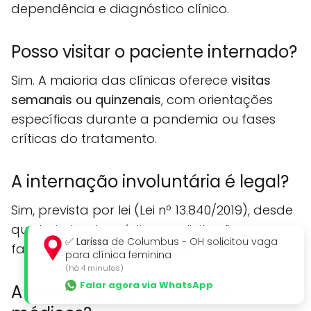
dependência e diagnóstico clínico.
Posso visitar o paciente internado?
Sim. A maioria das clínicas oferece
visitas
semanais ou quinzenais
, com orientações
específicas durante a pandemia ou fases
críticas do tratamento.
A internação involuntária é legal?
Sim, prevista por lei (Lei nº 13.840/2019), desde
que haja laudo médico e solicitação por
✅
Larissa
de Columbus - OH solicitou vaga
familiar ou responsável legal.
para clínica feminina
(há 4 minutos)
Falar agora via WhatsApp
A clínica aceita convênios