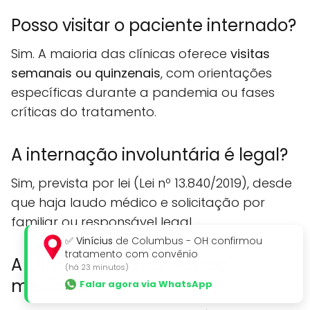
Posso visitar o paciente internado?
Sim. A maioria das clínicas oferece
visitas
semanais ou quinzenais
, com orientações
específicas durante a pandemia ou fases
críticas do tratamento.
A internação involuntária é legal?
Sim, prevista por lei (Lei nº 13.840/2019), desde
que haja laudo médico e solicitação por
familiar ou responsável legal.
✅
Vinícius
de Columbus - OH confirmou
tratamento com convênio
A clínica aceita convênios
(há 23 minutos)
médicos?
Falar agora via WhatsApp