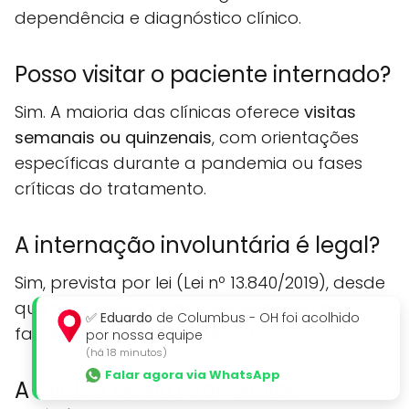
dependência e diagnóstico clínico.
Posso visitar o paciente internado?
Sim. A maioria das clínicas oferece
visitas
semanais ou quinzenais
, com orientações
específicas durante a pandemia ou fases
críticas do tratamento.
A internação involuntária é legal?
Sim, prevista por lei (Lei nº 13.840/2019), desde
que haja laudo médico e solicitação por
✅
Eduardo
de Columbus - OH foi acolhido
familiar ou responsável legal.
por nossa equipe
(há 18 minutos)
Falar agora via WhatsApp
A clínica aceita convênios