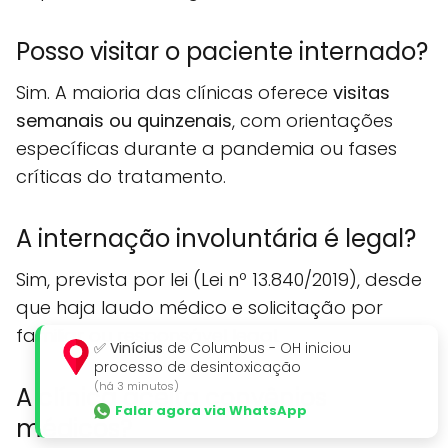
Posso visitar o paciente internado?
Sim. A maioria das clínicas oferece
visitas
semanais ou quinzenais
, com orientações
específicas durante a pandemia ou fases
críticas do tratamento.
A internação involuntária é legal?
Sim, prevista por lei (Lei nº 13.840/2019), desde
que haja laudo médico e solicitação por
familiar ou responsável legal.
✅
Vinícius
de Columbus - OH iniciou
processo de desintoxicação
(há 3 minutos)
A clínica aceita convênios
Falar agora via WhatsApp
médicos?