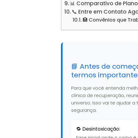
📊 Comparativo de Plano
📞 Entre em Contato Ag
🏥 Convênios que Tr
📘 Antes de começ
termos importante
Para que você entenda mel
clínica de recuperação, reu
universo. Isso vai te ajudar
segurança:
🔁 Desintoxicação:
Fase inicial onde o corpo é