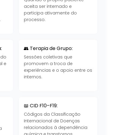
aceita ser internado e
participa ativamente do
.
processo.
:
👥 Terapia de Grupo:
 do
Sessões coletivas que
l e
promovem a troca de
experiências e o apoio entre os
internos.
📖 CID F10–F19:
Códigos da Classificação
Internacional de Doenças
a
relacionados à dependência
a
química e transtornos