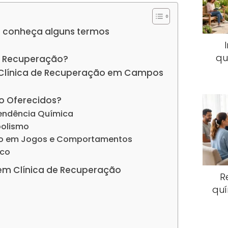
 conheça alguns termos
qu
e Recuperação?
a Clínica de Recuperação em Campos
o Oferecidos?
endência Química
oolismo
io em Jogos e Comportamentos
ico
em Clínica de Recuperação
R
quí
s