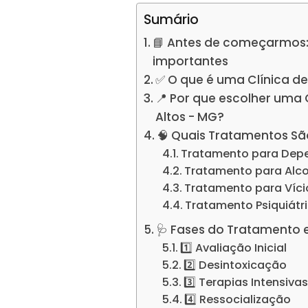
Sumário
📘 Antes de começarmos:
importantes
✅ O que é uma Clínica d
📍 Por que escolher um
Altos - MG?
🧠 Quais Tratamentos Sã
Tratamento para Dep
Tratamento para Alc
Tratamento para Víc
Tratamento Psiquiátr
🩺 Fases do Tratamento 
1️⃣ Avaliação Inicial
2️⃣ Desintoxicação
3️⃣ Terapias Intensiva
4️⃣ Ressocialização