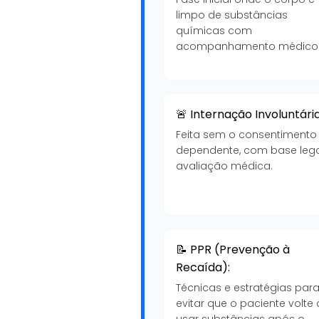
limpo de substâncias
químicas com
acompanhamento médico
🚨 Internação Involuntária
Feita sem o consentimento
dependente, com base lega
avaliação médica.
📝 PPR (Prevenção à
Recaída):
Técnicas e estratégias par
evitar que o paciente volte 
usar substâncias após o