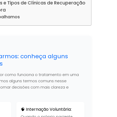
s e Tipos de Clínicas de Recuperação
ora
abalhamos
armos: conheça alguns
s
hor como funciona o tratamento em uma
nimos alguns termos comuns nesse
 a tomar decisões com mais clareza e
🧠 Internação Voluntária:
Quando o próprio paciente