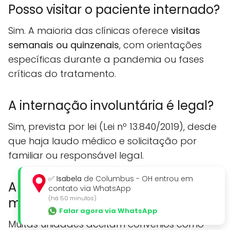
Posso visitar o paciente internado?
Sim. A maioria das clínicas oferece
visitas
semanais ou quinzenais
, com orientações
específicas durante a pandemia ou fases
críticas do tratamento.
A internação involuntária é legal?
Sim, prevista por lei (Lei nº 13.840/2019), desde
que haja laudo médico e solicitação por
familiar ou responsável legal.
✅
Isabela
de Columbus - OH entrou em
A clínica aceita convênios
contato via WhatsApp
(há 50 minutos)
médicos?
Falar agora via WhatsApp
Muitas unidades aceitam convênios como