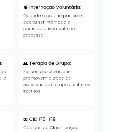
🧠 Internação Voluntária:
Quando o próprio paciente
aceita ser internado e
participa ativamente do
.
processo.
:
👥 Terapia de Grupo:
 do
Sessões coletivas que
l e
promovem a troca de
experiências e o apoio entre os
internos.
📖 CID F10–F19:
Códigos da Classificação