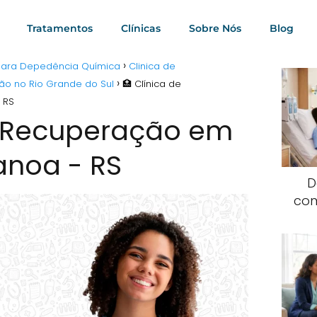
Tratamentos
Clínicas
Sobre Nós
Blog
 para Depedência Química
Clinica de
ão no Rio Grande do Sul
🏥 Clínica de
 RS
e Recuperação em
noa - RS
D
com