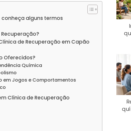
 conheça alguns termos
qu
e Recuperação?
 Clínica de Recuperação em Capão
o Oferecidos?
endência Química
oolismo
io em Jogos e Comportamentos
ico
em Clínica de Recuperação
R
quí
s