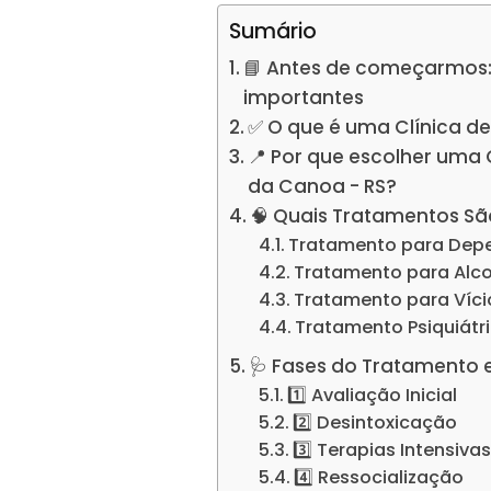
Sumário
📘 Antes de começarmos:
importantes
✅ O que é uma Clínica d
📍 Por que escolher uma
da Canoa - RS?
🧠 Quais Tratamentos Sã
Tratamento para Dep
Tratamento para Alc
Tratamento para Víc
Tratamento Psiquiátr
🩺 Fases do Tratamento 
1️⃣ Avaliação Inicial
2️⃣ Desintoxicação
3️⃣ Terapias Intensiva
4️⃣ Ressocialização