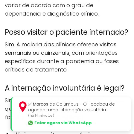
variar de acordo com o grau de
dependência e diagnóstico clínico.
Posso visitar o paciente internado?
Sim. A maioria das clínicas oferece
visitas
semanais ou quinzenais
, com orientações
específicas durante a pandemia ou fases
críticas do tratamento.
A internação involuntária é legal?
Sim, prevista por lei (Lei nº 13.840/2019), desde
✅
Marcos
de Columbus - OH acabou de
que haja laudo médico e solicitação por
agendar uma internação voluntária
(há 14 minutos)
familiar ou responsável legal.
Falar agora via WhatsApp