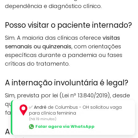
dependência e diagnóstico clínico.
Posso visitar o paciente internado?
Sim. A maioria das clínicas oferece
visitas
semanais ou quinzenais
, com orientações
específicas durante a pandemia ou fases
críticas do tratamento.
A internação involuntária é legal?
Sim, prevista por lei (Lei nº 13.840/2019), desde
que haja laudo médico e solicitação por
✅
André
de Columbus - OH solicitou vaga
familiar ou responsável legal.
para clínica feminina
(há 19 minutos)
Falar agora via WhatsApp
A clínica aceita convênios