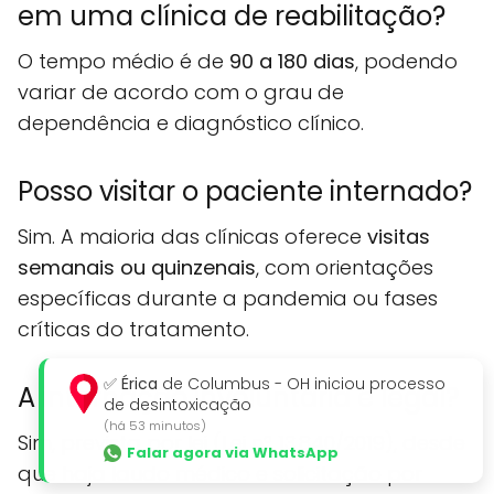
em uma clínica de reabilitação?
O tempo médio é de
90 a 180 dias
, podendo
variar de acordo com o grau de
dependência e diagnóstico clínico.
Posso visitar o paciente internado?
Sim. A maioria das clínicas oferece
visitas
semanais ou quinzenais
, com orientações
específicas durante a pandemia ou fases
críticas do tratamento.
✅
Érica
de Columbus - OH iniciou processo
A internação involuntária é legal?
de desintoxicação
(há 53 minutos)
Sim, prevista por lei (Lei nº 13.840/2019), desde
Falar agora via WhatsApp
que haja laudo médico e solicitação por