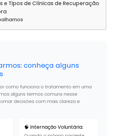
s e Tipos de Clínicas de Recuperação
ora
abalhamos
armos: conheça alguns
s
hor como funciona o tratamento em uma
nimos alguns termos comuns nesse
 a tomar decisões com mais clareza e
🧠 Internação Voluntária:
Quando o próprio paciente