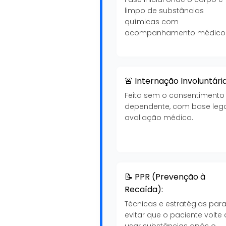
limpo de substâncias
químicas com
acompanhamento médico
🚨 Internação Involuntária
Feita sem o consentimento
dependente, com base lega
avaliação médica.
📝 PPR (Prevenção à
Recaída):
Técnicas e estratégias par
evitar que o paciente volte 
usar substâncias após o