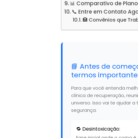
📊 Comparativo de Plano
📞 Entre em Contato Ag
🏥 Convênios que Tr
📘 Antes de começ
termos importante
Para que você entenda mel
clínica de recuperação, reu
universo. Isso vai te ajudar
segurança:
🔁 Desintoxicação:
Fase inicial onde o corpo é