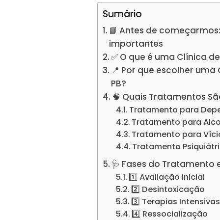
Sumário
📘 Antes de começarmos:
importantes
✅ O que é uma Clínica d
📍 Por que escolher uma
PB?
🧠 Quais Tratamentos Sã
Tratamento para Dep
Tratamento para Alc
Tratamento para Víc
Tratamento Psiquiátr
🩺 Fases do Tratamento 
1️⃣ Avaliação Inicial
2️⃣ Desintoxicação
3️⃣ Terapias Intensiva
4️⃣ Ressocialização