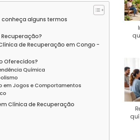
 conheça alguns termos
qu
e Recuperação?
 Clínica de Recuperação em Congo -
o Oferecidos?
endência Química
oolismo
io em Jogos e Comportamentos
ico
em Clínica de Recuperação
R
quí
s