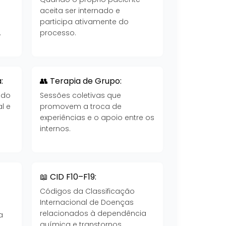
aceita ser internado e
participa ativamente do
.
processo.
:
👥 Terapia de Grupo:
 do
Sessões coletivas que
l e
promovem a troca de
experiências e o apoio entre os
internos.
📖 CID F10–F19:
Códigos da Classificação
Internacional de Doenças
a
relacionados à dependência
a
química e transtornos