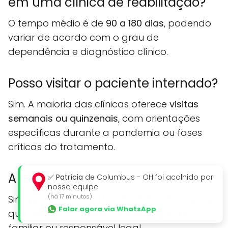
em uma clínica de reabilitação?
O tempo médio é de
90 a 180 dias
, podendo
variar de acordo com o grau de
dependência e diagnóstico clínico.
Posso visitar o paciente internado?
Sim. A maioria das clínicas oferece
visitas
semanais ou quinzenais
, com orientações
específicas durante a pandemia ou fases
críticas do tratamento.
A internação involuntária é legal?
✅
Patrícia
de Columbus - OH foi acolhido por
nossa equipe
(há 17 minutos)
Sim, prevista por lei (Lei nº 13.840/2019), desde
Falar agora via WhatsApp
que haja laudo médico e solicitação por
familiar ou responsável legal.