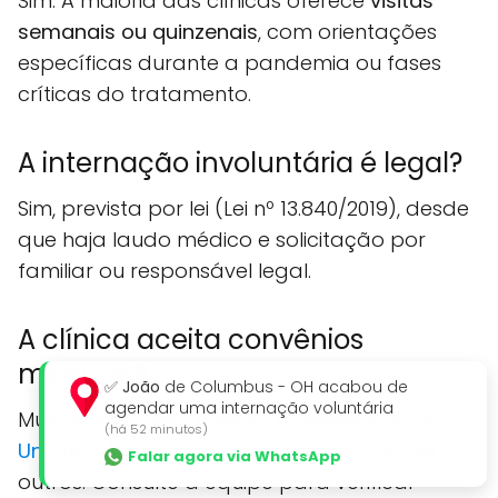
Sim. A maioria das clínicas oferece
visitas
semanais ou quinzenais
, com orientações
específicas durante a pandemia ou fases
críticas do tratamento.
A internação involuntária é legal?
Sim, prevista por lei (Lei nº 13.840/2019), desde
que haja laudo médico e solicitação por
familiar ou responsável legal.
A clínica aceita convênios
médicos?
✅
João
de Columbus - OH acabou de
agendar uma internação voluntária
Muitas unidades aceitam convênios como
(há 52 minutos)
Unimed
,
Amil
,
Bradesco
,
SulAmérica
, entre
Falar agora via WhatsApp
outros. Consulte a equipe para verificar