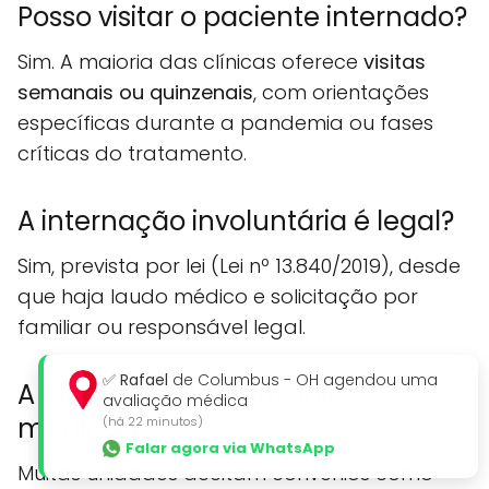
Posso visitar o paciente internado?
Sim. A maioria das clínicas oferece
visitas
semanais ou quinzenais
, com orientações
específicas durante a pandemia ou fases
críticas do tratamento.
A internação involuntária é legal?
Sim, prevista por lei (Lei nº 13.840/2019), desde
que haja laudo médico e solicitação por
familiar ou responsável legal.
✅
Rafael
de Columbus - OH agendou uma
A clínica aceita convênios
avaliação médica
médicos?
(há 22 minutos)
Falar agora via WhatsApp
Muitas unidades aceitam convênios como