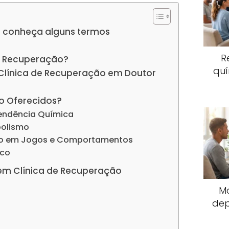
 conheça alguns termos
R
e Recuperação?
quí
 Clínica de Recuperação em Doutor
o Oferecidos?
endência Química
oolismo
io em Jogos e Comportamentos
ico
em Clínica de Recuperação
M
dep
s