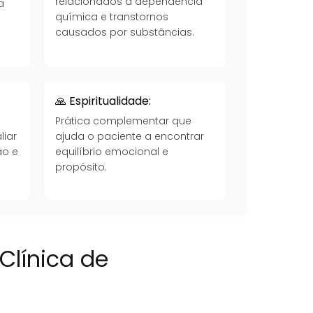
relacionados à dependência
a
química e transtornos
causados por substâncias.
🙏 Espiritualidade:
Prática complementar que
liar
ajuda o paciente a encontrar
ão e
equilíbrio emocional e
propósito.
Clínica de