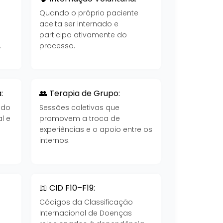
Quando o próprio paciente
aceita ser internado e
participa ativamente do
.
processo.
:
👥 Terapia de Grupo:
 do
Sessões coletivas que
l e
promovem a troca de
experiências e o apoio entre os
internos.
📖 CID F10–F19:
Códigos da Classificação
Internacional de Doenças
a