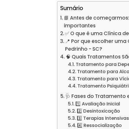
Sumário
📘 Antes de começarmos:
importantes
✅ O que é uma Clínica d
📍 Por que escolher uma
Pedrinho - SC?
🧠 Quais Tratamentos Sã
Tratamento para Dep
Tratamento para Alc
Tratamento para Víc
Tratamento Psiquiátr
🩺 Fases do Tratamento 
1️⃣ Avaliação Inicial
2️⃣ Desintoxicação
3️⃣ Terapias Intensiva
4️⃣ Ressocialização