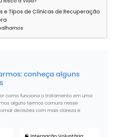
u Risco à Vida?
s e Tipos de Clínicas de Recuperação
ora
abalhamos
armos: conheça alguns
s
hor como funciona o tratamento em uma
nimos alguns termos comuns nesse
 a tomar decisões com mais clareza e
🧠 Internação Voluntária: