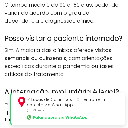
O tempo médio é de
90 a 180 dias
, podendo
variar de acordo com o grau de
dependência e diagnóstico clínico.
Posso visitar o paciente internado?
Sim. A maioria das clínicas oferece
visitas
semanais ou quinzenais
, com orientações
específicas durante a pandemia ou fases
críticas do tratamento.
A internação involuntária é legal?
✅
Lucas
de Columbus - OH entrou em
Sim, prevista por lei (Lei nº 13.840/2019), desde
contato via WhatsApp
(há 41 minutos)
que haja laudo médico e solicitação por
Falar agora via WhatsApp
familiar ou responsável legal.