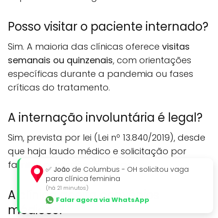
Posso visitar o paciente internado?
Sim. A maioria das clínicas oferece
visitas
semanais ou quinzenais
, com orientações
específicas durante a pandemia ou fases
críticas do tratamento.
A internação involuntária é legal?
Sim, prevista por lei (Lei nº 13.840/2019), desde
que haja laudo médico e solicitação por
familiar ou responsável legal.
✅
João
de Columbus - OH solicitou vaga
para clínica feminina
(há 21 minutos)
A clínica aceita convênios
Falar agora via WhatsApp
médicos?