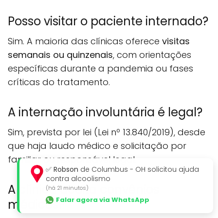
Posso visitar o paciente internado?
Sim. A maioria das clínicas oferece
visitas
semanais ou quinzenais
, com orientações
específicas durante a pandemia ou fases
críticas do tratamento.
A internação involuntária é legal?
Sim, prevista por lei (Lei nº 13.840/2019), desde
que haja laudo médico e solicitação por
familiar ou responsável legal.
✅
Robson
de Columbus - OH solicitou ajuda
contra alcoolismo
A clínica aceita convênios
(há 21 minutos)
Falar agora via WhatsApp
médicos?