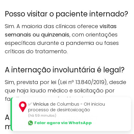
Posso visitar o paciente internado?
Sim. A maioria das clínicas oferece
visitas
semanais ou quinzenais
, com orientações
específicas durante a pandemia ou fases
críticas do tratamento.
A internação involuntária é legal?
Sim, prevista por lei (Lei nº 13.840/2019), desde
que haja laudo médico e solicitação por
familiar ou responsável legal.
✅
Vinícius
de Columbus - OH iniciou
processo de desintoxicação
A clínica aceita convênios
(há 59 minutos)
Falar agora via WhatsApp
médicos?