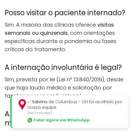
Posso visitar o paciente internado?
Sim. A maioria das clínicas oferece
visitas
semanais ou quinzenais
, com orientações
específicas durante a pandemia ou fases
críticas do tratamento.
A internação involuntária é legal?
Sim, prevista por lei (Lei nº 13.840/2019), desde
que haja laudo médico e solicitação por
familiar ou responsável legal.
✅
Sabrina
de Columbus - OH foi acolhido por
nossa equipe
A clínica aceita convênios
(há 7 minutos)
Falar agora via WhatsApp
médicos?