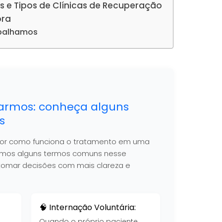
s e Tipos de Clínicas de Recuperação
ora
abalhamos
armos: conheça alguns
s
hor como funciona o tratamento em uma
nimos alguns termos comuns nesse
 a tomar decisões com mais clareza e
🧠 Internação Voluntária:
Quando o próprio paciente