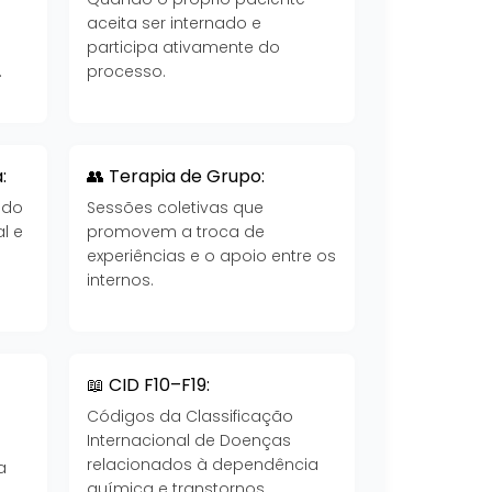
aceita ser internado e
participa ativamente do
.
processo.
:
👥 Terapia de Grupo:
 do
Sessões coletivas que
l e
promovem a troca de
experiências e o apoio entre os
internos.
📖 CID F10–F19:
Códigos da Classificação
Internacional de Doenças
a
relacionados à dependência
a
química e transtornos