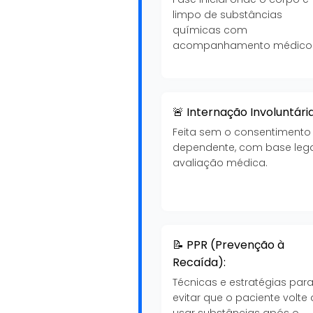
limpo de substâncias
químicas com
acompanhamento médico
🚨 Internação Involuntária
Feita sem o consentimento
dependente, com base lega
avaliação médica.
📝 PPR (Prevenção à
Recaída):
Técnicas e estratégias par
evitar que o paciente volte 
usar substâncias após o