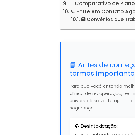
📊 Comparativo de Plano
📞 Entre em Contato Ag
🏥 Convênios que Tr
📘 Antes de começ
termos importante
Para que você entenda mel
clínica de recuperação, reu
universo. Isso vai te ajudar
segurança:
🔁 Desintoxicação:
Fase inicial onde o corpo é