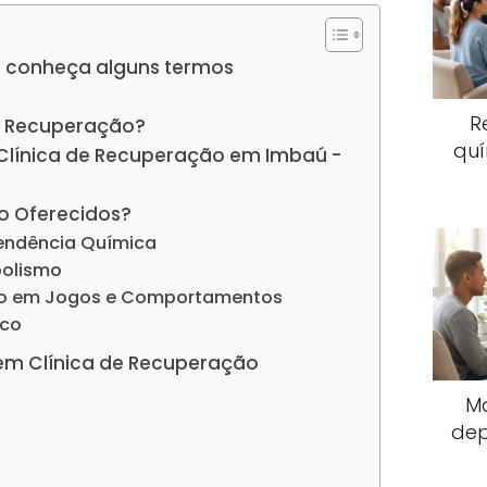
 conheça alguns termos
R
e Recuperação?
quí
 Clínica de Recuperação em Imbaú -
o Oferecidos?
endência Química
oolismo
io em Jogos e Comportamentos
ico
em Clínica de Recuperação
M
dep
s