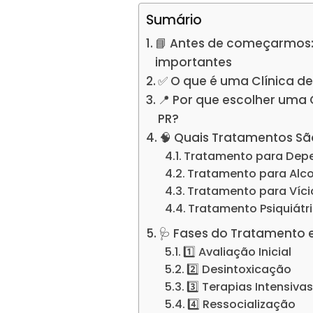
Sumário
📘 Antes de começarmos:
importantes
✅ O que é uma Clínica d
📍 Por que escolher uma
PR?
🧠 Quais Tratamentos Sã
Tratamento para Dep
Tratamento para Alc
Tratamento para Víc
Tratamento Psiquiátr
🩺 Fases do Tratamento 
1️⃣ Avaliação Inicial
2️⃣ Desintoxicação
3️⃣ Terapias Intensiva
4️⃣ Ressocialização