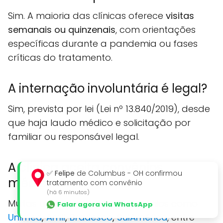
Sim. A maioria das clínicas oferece
visitas
semanais ou quinzenais
, com orientações
específicas durante a pandemia ou fases
críticas do tratamento.
A internação involuntária é legal?
Sim, prevista por lei (Lei nº 13.840/2019), desde
que haja laudo médico e solicitação por
familiar ou responsável legal.
A clínica aceita convênios
✅
Felipe
de Columbus - OH confirmou
médicos?
tratamento com convênio
(há 6 minutos)
Muitas unidades aceitam convênios como
Falar agora via WhatsApp
Unimed
,
Amil
,
Bradesco
,
SulAmérica
, entre