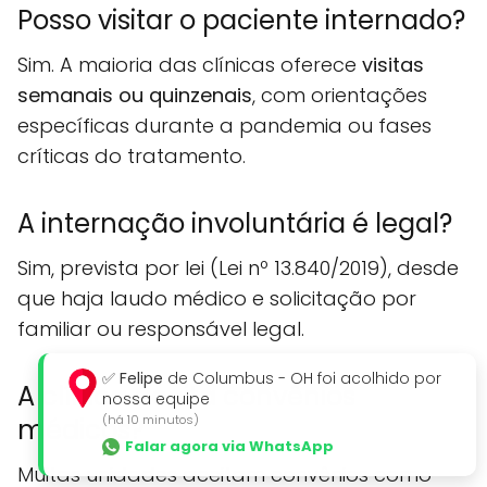
Posso visitar o paciente internado?
Sim. A maioria das clínicas oferece
visitas
semanais ou quinzenais
, com orientações
específicas durante a pandemia ou fases
críticas do tratamento.
A internação involuntária é legal?
Sim, prevista por lei (Lei nº 13.840/2019), desde
que haja laudo médico e solicitação por
familiar ou responsável legal.
✅
Felipe
de Columbus - OH foi acolhido por
A clínica aceita convênios
nossa equipe
(há 10 minutos)
médicos?
Falar agora via WhatsApp
Muitas unidades aceitam convênios como