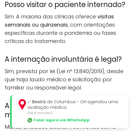
Posso visitar o paciente internado?
Sim. A maioria das clínicas oferece
visitas
semanais ou quinzenais
, com orientações
específicas durante a pandemia ou fases
críticas do tratamento.
A internação involuntária é legal?
Sim, prevista por lei (Lei nº 13.840/2019), desde
que haja laudo médico e solicitação por
familiar ou responsável legal.
✅
Beatriz
de Columbus - OH agendou uma
A clínica aceita convênios
avaliação médica
médicos?
(há 6 minutos)
Falar agora via WhatsApp
Muitas unidades aceitam convênios como