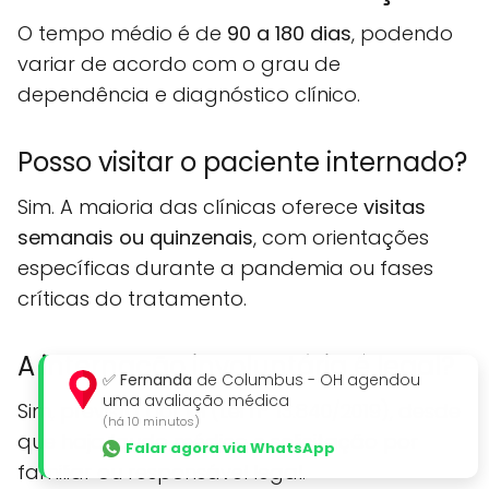
O tempo médio é de
90 a 180 dias
, podendo
variar de acordo com o grau de
dependência e diagnóstico clínico.
Posso visitar o paciente internado?
Sim. A maioria das clínicas oferece
visitas
semanais ou quinzenais
, com orientações
específicas durante a pandemia ou fases
críticas do tratamento.
A internação involuntária é legal?
✅
Fernanda
de Columbus - OH agendou
uma avaliação médica
Sim, prevista por lei (Lei nº 13.840/2019), desde
(há 10 minutos)
que haja laudo médico e solicitação por
Falar agora via WhatsApp
familiar ou responsável legal.