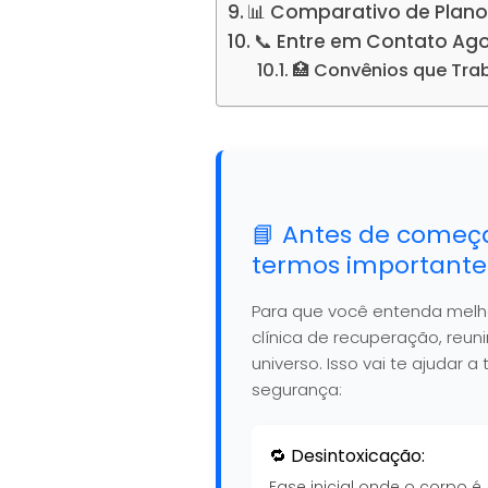
📊 Comparativo de Plano
📞 Entre em Contato Ag
🏥 Convênios que Tr
📘 Antes de começ
termos importante
Para que você entenda mel
clínica de recuperação, reu
universo. Isso vai te ajudar
segurança:
🔁 Desintoxicação:
Fase inicial onde o corpo é