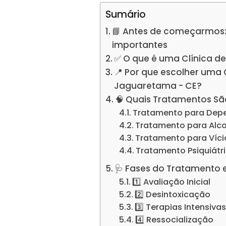
Sumário
📘 Antes de começarmos:
importantes
✅ O que é uma Clínica d
📍 Por que escolher uma
Jaguaretama - CE?
🧠 Quais Tratamentos Sã
Tratamento para Dep
Tratamento para Alc
Tratamento para Víc
Tratamento Psiquiátr
🩺 Fases do Tratamento 
1️⃣ Avaliação Inicial
2️⃣ Desintoxicação
3️⃣ Terapias Intensiva
4️⃣ Ressocialização