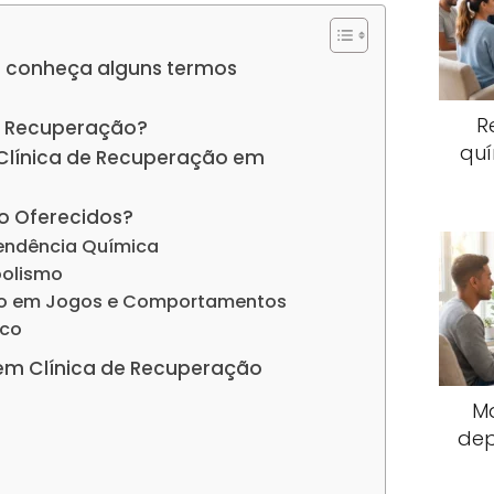
 conheça alguns termos
R
e Recuperação?
quí
 Clínica de Recuperação em
o Oferecidos?
endência Química
oolismo
io em Jogos e Comportamentos
ico
em Clínica de Recuperação
M
dep
s