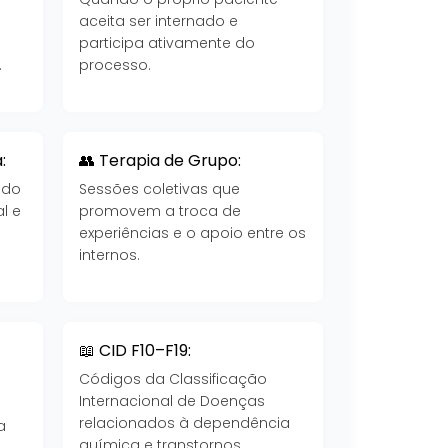
aceita ser internado e
participa ativamente do
.
processo.
:
👥 Terapia de Grupo:
 do
Sessões coletivas que
l e
promovem a troca de
experiências e o apoio entre os
internos.
📖 CID F10–F19:
Códigos da Classificação
Internacional de Doenças
a
relacionados à dependência
a
química e transtornos