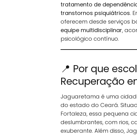
tratamento de dependência 
transtornos psiquiátricos
. 
oferecem desde serviços b
equipe multidisciplinar
, ac
psicológico contínuo.
📍 Por que esco
Recuperação e
Jaguaretama é uma cidade 
do estado do Ceará. Situa
Fortaleza, essa pequena c
deslumbrantes, com rios, 
exuberante. Além disso, Ja