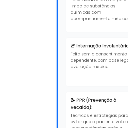
limpo de substâncias
químicas com
acompanhamento médico
🚨 Internação Involuntária
Feita sem o consentimento
dependente, com base lega
avaliação médica.
📝 PPR (Prevenção à
Recaída):
Técnicas e estratégias par
evitar que o paciente volte 
usar substâncias após o