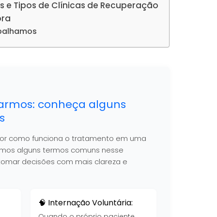
s e Tipos de Clínicas de Recuperação
ora
abalhamos
armos: conheça alguns
s
hor como funciona o tratamento em uma
nimos alguns termos comuns nesse
 a tomar decisões com mais clareza e
🧠 Internação Voluntária:
Quando o próprio paciente