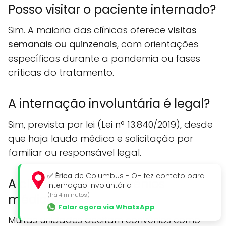
Posso visitar o paciente internado?
Sim. A maioria das clínicas oferece
visitas
semanais ou quinzenais
, com orientações
específicas durante a pandemia ou fases
críticas do tratamento.
A internação involuntária é legal?
Sim, prevista por lei (Lei nº 13.840/2019), desde
que haja laudo médico e solicitação por
familiar ou responsável legal.
✅
Érica
de Columbus - OH fez contato para
A clínica aceita convênios
internação involuntária
(há 4 minutos)
médicos?
Falar agora via WhatsApp
Muitas unidades aceitam convênios como