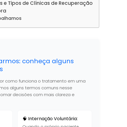
s e Tipos de Clínicas de Recuperação
ora
abalhamos
armos: conheça alguns
s
hor como funciona o tratamento em uma
nimos alguns termos comuns nesse
 a tomar decisões com mais clareza e
🧠 Internação Voluntária:
Quando o próprio paciente