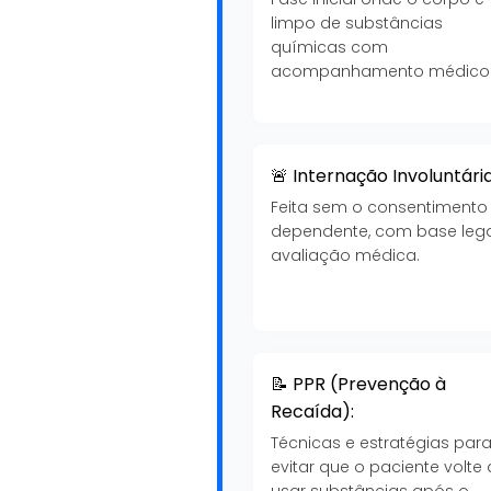
limpo de substâncias
químicas com
acompanhamento médico
🚨 Internação Involuntária
Feita sem o consentimento
dependente, com base lega
avaliação médica.
📝 PPR (Prevenção à
Recaída):
Técnicas e estratégias par
evitar que o paciente volte 
usar substâncias após o