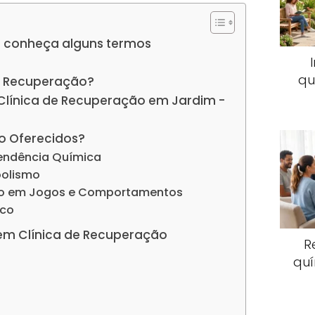
 conheça alguns termos
qu
e Recuperação?
 Clínica de Recuperação em Jardim -
o Oferecidos?
endência Química
oolismo
io em Jogos e Comportamentos
ico
em Clínica de Recuperação
R
quí
s