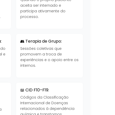
aceita ser internado e
participa ativamente do
.
processo.
:
👥 Terapia de Grupo:
 do
Sessões coletivas que
l e
promovem a troca de
experiências e o apoio entre os
internos.
📖 CID F10–F19:
Códigos da Classificação
Internacional de Doenças
a
relacionados à dependência
a
química e transtornos