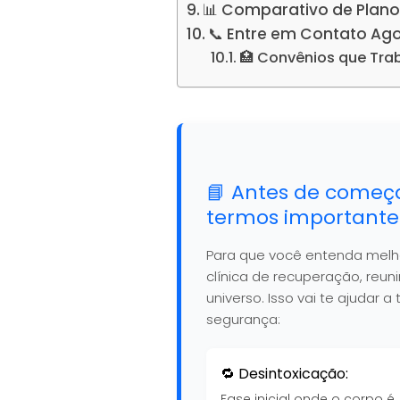
📊 Comparativo de Plano
📞 Entre em Contato Ag
🏥 Convênios que Tr
📘 Antes de começ
termos importante
Para que você entenda mel
clínica de recuperação, reu
universo. Isso vai te ajudar
segurança:
🔁 Desintoxicação:
Fase inicial onde o corpo é