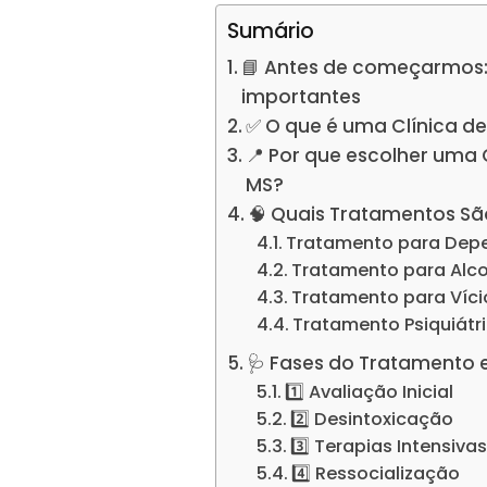
Sumário
📘 Antes de começarmos:
importantes
✅ O que é uma Clínica d
📍 Por que escolher uma
MS?
🧠 Quais Tratamentos Sã
Tratamento para Dep
Tratamento para Alc
Tratamento para Víc
Tratamento Psiquiátr
🩺 Fases do Tratamento 
1️⃣ Avaliação Inicial
2️⃣ Desintoxicação
3️⃣ Terapias Intensiva
4️⃣ Ressocialização