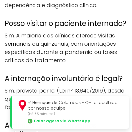
dependência e diagnóstico clínico.
Posso visitar o paciente internado?
Sim. A maioria das clínicas oferece
visitas
semanais ou quinzenais
, com orientações
específicas durante a pandemia ou fases
críticas do tratamento.
A internação involuntária é legal?
Sim, prevista por lei (Lei nº 13.840/2019), desde
que haja laudo médico e solicitação por
✅
Henrique
de Columbus - OH foi acolhido
familiar ou responsável legal.
por nossa equipe
(há 35 minutos)
Falar agora via WhatsApp
A clínica aceita convênios