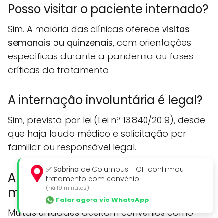
Posso visitar o paciente internado?
Sim. A maioria das clínicas oferece
visitas
semanais ou quinzenais
, com orientações
específicas durante a pandemia ou fases
críticas do tratamento.
A internação involuntária é legal?
Sim, prevista por lei (Lei nº 13.840/2019), desde
que haja laudo médico e solicitação por
familiar ou responsável legal.
✅
Sabrina
de Columbus - OH confirmou
A clínica aceita convênios
tratamento com convênio
(há 19 minutos)
médicos?
Falar agora via WhatsApp
Muitas unidades aceitam convênios como