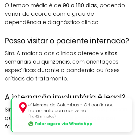
O tempo médio é de
90 a 180 dias
, podendo
variar de acordo com o grau de
dependência e diagnóstico clínico.
Posso visitar o paciente internado?
Sim. A maioria das clínicas oferece
visitas
semanais ou quinzenais
, com orientações
específicas durante a pandemia ou fases
críticas do tratamento.
A internação involuntária é legal?
✅
Marcos
de Columbus - OH confirmou
Sim, prevista por lei (Lei nº 13.840/2019), desde
tratamento com convênio
(há 42 minutos)
que haja laudo médico e solicitação por
Falar agora via WhatsApp
familiar ou responsável legal.