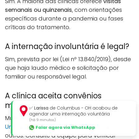
Sim. A maioria das clínicas oferece
visitas
semanais ou quinzenais
, com orientações
específicas durante a pandemia ou fases
críticas do tratamento.
A internação involuntária é legal?
Sim, prevista por lei (Lei nº 13.840/2019), desde
que haja laudo médico e solicitação por
familiar ou responsável legal.
A clínica aceita convênios
médicos?
✅
Larissa
de Columbus - OH acabou de
agendar uma internação voluntária
Muitas unidades aceitam convênios como
(há 9 minutos)
Unimed
,
Amil
,
Bradesco
,
SulAmérica
, entre
Falar agora via WhatsApp
outros. Consulte a equipe para verificar