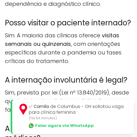
dependência e diagnóstico clínico.
Posso visitar o paciente internado?
Sim. A maioria das clínicas oferece
visitas
semanais ou quinzenais
, com orientações
específicas durante a pandemia ou fases
críticas do tratamento.
A internação involuntária é legal?
Sim, prevista por lei (Lei nº 13.840/2019), desde
que haja laudo médico e solicitação por
✅
Camila
de Columbus - OH solicitou vaga
familiar ou responsável legal.
para clínica feminina
(há 54 minutos)
Falar agora via WhatsApp
A clínica aceita convênios