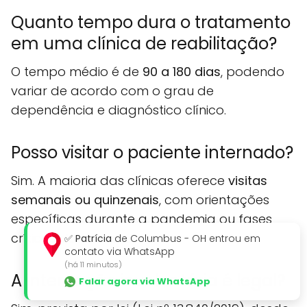
Quanto tempo dura o tratamento
em uma clínica de reabilitação?
O tempo médio é de
90 a 180 dias
, podendo
variar de acordo com o grau de
dependência e diagnóstico clínico.
Posso visitar o paciente internado?
Sim. A maioria das clínicas oferece
visitas
semanais ou quinzenais
, com orientações
específicas durante a pandemia ou fases
críticas do tratamento.
✅
Patrícia
de Columbus - OH entrou em
contato via WhatsApp
(há 11 minutos)
A internação involuntária é legal?
Falar agora via WhatsApp