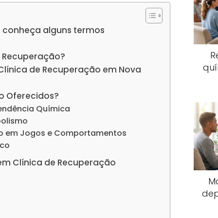
 conheça alguns termos
R
e Recuperação?
quí
 Clínica de Recuperação em Nova
o Oferecidos?
endência Química
oolismo
io em Jogos e Comportamentos
ico
em Clínica de Recuperação
M
dep
s