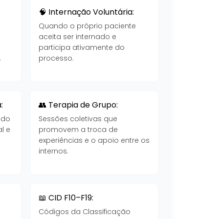
🧠 Internação Voluntária:
Quando o próprio paciente
aceita ser internado e
participa ativamente do
.
processo.
:
👥 Terapia de Grupo:
 do
Sessões coletivas que
l e
promovem a troca de
experiências e o apoio entre os
internos.
📖 CID F10–F19:
Códigos da Classificação