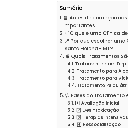
Sumário
📘 Antes de começarmos:
importantes
✅ O que é uma Clínica d
📍 Por que escolher uma
Santa Helena - MT?
🧠 Quais Tratamentos Sã
Tratamento para Dep
Tratamento para Alc
Tratamento para Víc
Tratamento Psiquiátr
🩺 Fases do Tratamento 
1️⃣ Avaliação Inicial
2️⃣ Desintoxicação
3️⃣ Terapias Intensiva
4️⃣ Ressocialização