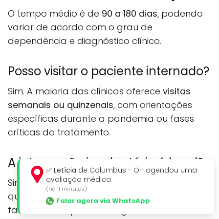
O tempo médio é de
90 a 180 dias
, podendo
variar de acordo com o grau de
dependência e diagnóstico clínico.
Posso visitar o paciente internado?
Sim. A maioria das clínicas oferece
visitas
semanais ou quinzenais
, com orientações
específicas durante a pandemia ou fases
críticas do tratamento.
A internação involuntária é legal?
✅
Letícia
de Columbus - OH agendou uma
avaliação médica
Sim, prevista por lei (Lei nº 13.840/2019), desde
(há 11 minutos)
que haja laudo médico e solicitação por
Falar agora via WhatsApp
familiar ou responsável legal.