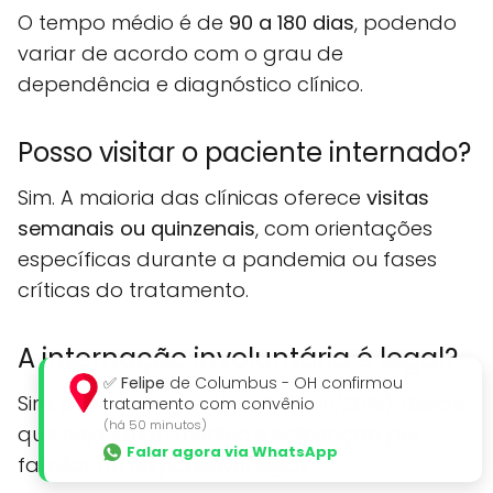
O tempo médio é de
90 a 180 dias
, podendo
variar de acordo com o grau de
dependência e diagnóstico clínico.
Posso visitar o paciente internado?
Sim. A maioria das clínicas oferece
visitas
semanais ou quinzenais
, com orientações
específicas durante a pandemia ou fases
críticas do tratamento.
A internação involuntária é legal?
✅
Felipe
de Columbus - OH confirmou
Sim, prevista por lei (Lei nº 13.840/2019), desde
tratamento com convênio
(há 50 minutos)
que haja laudo médico e solicitação por
Falar agora via WhatsApp
familiar ou responsável legal.