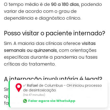
O tempo médio é de
90 a 180 dias
, podendo
variar de acordo com o grau de
dependência e diagnóstico clínico.
Posso visitar o paciente internado?
Sim. A maioria das clínicas oferece
visitas
semanais ou quinzenais
, com orientações
específicas durante a pandemia ou fases
críticas do tratamento.
A internação involuntária é legal?
✅
Rafael
de Columbus - OH iniciou processo
Sim, prevista por lei (Lei nº 13.840/2019), desde
de desintoxicação
(há 47 minutos)
que haja laudo médico e solicitação por
Falar agora via WhatsApp
familiar ou responsável legal.