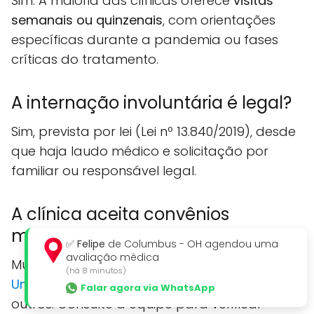
Sim. A maioria das clínicas oferece
visitas
semanais ou quinzenais
, com orientações
específicas durante a pandemia ou fases
críticas do tratamento.
A internação involuntária é legal?
Sim, prevista por lei (Lei nº 13.840/2019), desde
que haja laudo médico e solicitação por
familiar ou responsável legal.
A clínica aceita convênios
médicos?
✅
Felipe
de Columbus - OH agendou uma
avaliação médica
Muitas unidades aceitam convênios como
(há 8 minutos)
Unimed
,
Amil
,
Bradesco
,
SulAmérica
, entre
Falar agora via WhatsApp
outros. Consulte a equipe para verificar