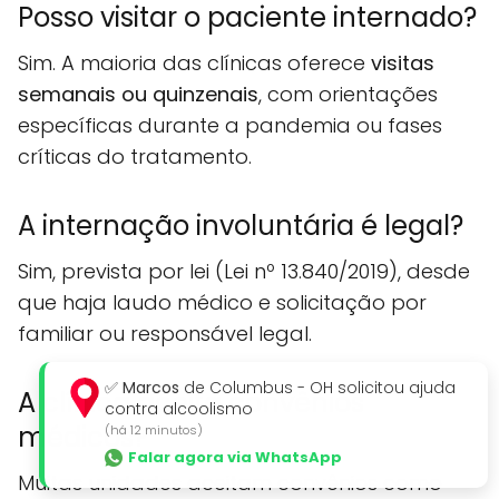
Posso visitar o paciente internado?
Sim. A maioria das clínicas oferece
visitas
semanais ou quinzenais
, com orientações
específicas durante a pandemia ou fases
críticas do tratamento.
A internação involuntária é legal?
Sim, prevista por lei (Lei nº 13.840/2019), desde
que haja laudo médico e solicitação por
familiar ou responsável legal.
✅
Marcos
de Columbus - OH solicitou ajuda
A clínica aceita convênios
contra alcoolismo
médicos?
(há 12 minutos)
Falar agora via WhatsApp
Muitas unidades aceitam convênios como