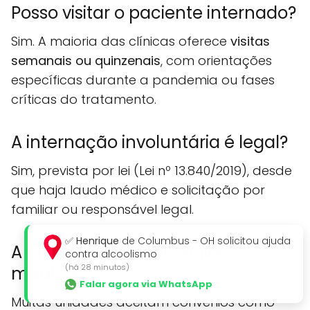
Posso visitar o paciente internado?
Sim. A maioria das clínicas oferece
visitas
semanais ou quinzenais
, com orientações
específicas durante a pandemia ou fases
críticas do tratamento.
A internação involuntária é legal?
Sim, prevista por lei (Lei nº 13.840/2019), desde
que haja laudo médico e solicitação por
familiar ou responsável legal.
✅
Henrique
de Columbus - OH solicitou ajuda
A clínica aceita convênios
contra alcoolismo
(há 28 minutos)
médicos?
Falar agora via WhatsApp
Muitas unidades aceitam convênios como