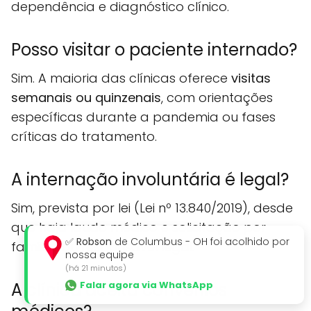
dependência e diagnóstico clínico.
Posso visitar o paciente internado?
Sim. A maioria das clínicas oferece
visitas
semanais ou quinzenais
, com orientações
específicas durante a pandemia ou fases
críticas do tratamento.
A internação involuntária é legal?
Sim, prevista por lei (Lei nº 13.840/2019), desde
que haja laudo médico e solicitação por
✅
Robson
de Columbus - OH foi acolhido por
familiar ou responsável legal.
nossa equipe
(há 21 minutos)
Falar agora via WhatsApp
A clínica aceita convênios